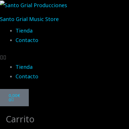
Ir
al
Santo Grial Music Store
contenido
Tienda
Contacto
Tienda
Contacto
Carrito
0,00
€
0
Carrito