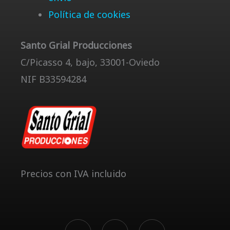
Política de cookies
Santo Grial Producciones
C/Picasso 4, bajo, 33001-Oviedo
NIF B33594284
Precios con IVA incluido
F
Y
S